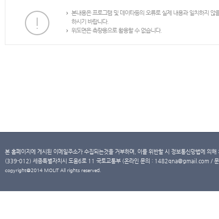
본내용은 프로그램 및 데이타등의 오류로 실제 내용과 일치하지 않
하시기 바랍니다.
위도면은 측량용으로 활용할 수 없습니다.
본 홈페이지에 게시된 이메일주소가 수집되는것을 거부하며, 이를 위반할 시 정보통신망법에 의해
(339-012) 세종특별자치시 도움6로 11 국토교통부 (온라인 문의 : 1482qna@gmail.com / 문
copyright@2014 MOLIT All rights reserved.