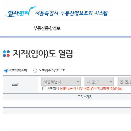
부동산종합정보
지적(임야)도 열람
지번입력조회
도로명주소입력조회
조회
지번확대
[지번 글씨가 너무 작을 경우 체크하여 주십시오]
토지소재지