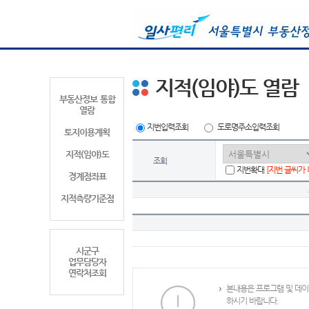
지적(임야)도 열람
부동산정보 통합
열람
지번입력조회
도로명주소입력조회
토지이용계획
지적(임야)도
조회
지번확대
[지번 글씨가
경계점좌표
지적측량기준점
시군구
업무담당자
연락처조회
본내용은 프로그램 및 데이
하시기 바랍니다.