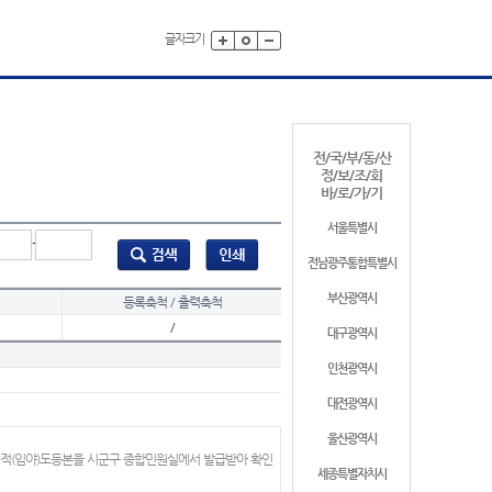
글자크기
전/국/부/동/산
정/보/조/회
바/로/가/기
서울특별시
-
전남광주통합특별시
부산광역시
등록축척 / 출력축척
/
대구광역시
인천광역시
대전광역시
울산광역시
지적(임야)도등본을 시군구 종합민원실에서 발급받아 확인
세종특별자치시