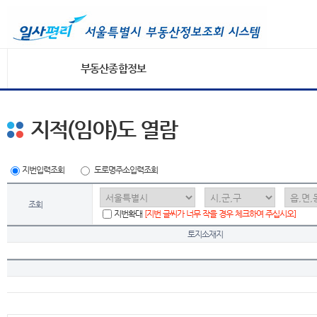
부동산종합정보
지적(임야)도 열람
지번입력조회
도로명주소입력조회
조회
지번확대
[지번 글씨가 너무 작을 경우 체크하여 주십시오]
토지소재지