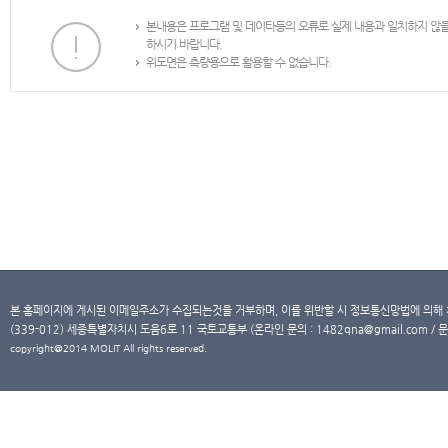
본내용은 프로그램 및 데이타등의 오류로 실제 내용과 일치하지 않
하시기 바랍니다.
위도면은 측량용으로 활용할 수 없습니다.
본 홈페이지에 게시된 이메일주소가 수집되는것을 거부하며, 이를 위반할 시 정보통신망법에 의해
(339-012) 세종특별자치시 도움6로 11 국토교통부 (온라인 문의 : 1482qna@gmail.com / 문
copyright@2014 MOLIT All rights reserved.