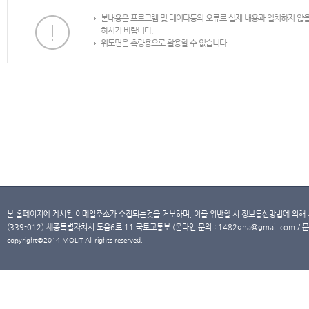
본내용은 프로그램 및 데이타등의 오류로 실제 내용과 일치하지 않
하시기 바랍니다.
위도면은 측량용으로 활용할 수 없습니다.
본 홈페이지에 게시된 이메일주소가 수집되는것을 거부하며, 이를 위반할 시 정보통신망법에 의해
(339-012) 세종특별자치시 도움6로 11 국토교통부 (온라인 문의 : 1482qna@gmail.com / 문
copyright@2014 MOLIT All rights reserved.