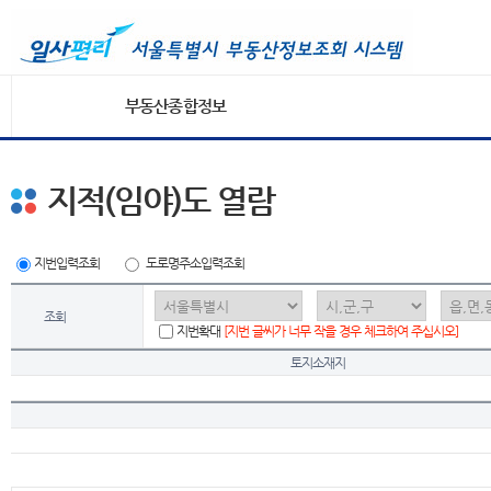
부동산종합정보
지적(임야)도 열람
지번입력조회
도로명주소입력조회
조회
지번확대
[지번 글씨가 너무 작을 경우 체크하여 주십시오]
토지소재지