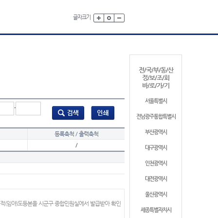
글자크기
전/국/부/동/산
정/보/조/회
바/로/가/기
서울특별시
-
전남광주통합특별시
부산광역시
등록축척 / 출력축척
/
대구광역시
인천광역시
대전광역시
울산광역시
지적(임야)도등본을 시군구 종합민원실에서 발급받아 확인
세종특별자치시