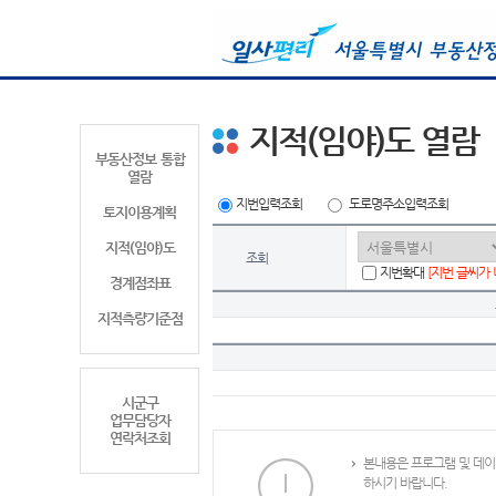
지적(임야)도 열람
부동산정보 통합
열람
지번입력조회
도로명주소입력조회
토지이용계획
지적(임야)도
조회
지번확대
[지번 글씨가
경계점좌표
지적측량기준점
시군구
업무담당자
연락처조회
본내용은 프로그램 및 데이
하시기 바랍니다.