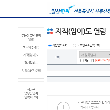
지적(임야)도 열람
부동산정보 통합
열람
지번입력조회
도로명주소입력조회
토지이용계획
지적(임야)도
조회
지번확대
[지번 글씨가
경계점좌표
지적측량기준점
시군구
업무담당자
연락처조회
본내용은 프로그램 및 데이
하시기 바랍니다.