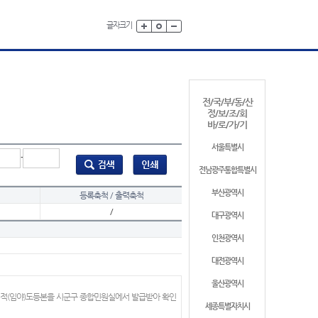
글자크기
전/국/부/동/산
정/보/조/회
바/로/가/기
서울특별시
-
전남광주통합특별시
부산광역시
등록축척 / 출력축척
/
대구광역시
인천광역시
대전광역시
울산광역시
지적(임야)도등본을 시군구 종합민원실에서 발급받아 확인
세종특별자치시