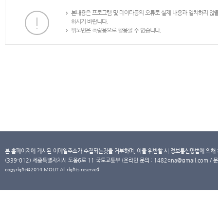
본내용은 프로그램 및 데이타등의 오류로 실제 내용과 일치하지 않
하시기 바랍니다.
위도면은 측량용으로 활용할 수 없습니다.
본 홈페이지에 게시된 이메일주소가 수집되는것을 거부하며, 이를 위반할 시 정보통신망법에 의해
(339-012) 세종특별자치시 도움6로 11 국토교통부 (온라인 문의 : 1482qna@gmail.com / 문
copyright@2014 MOLIT All rights reserved.