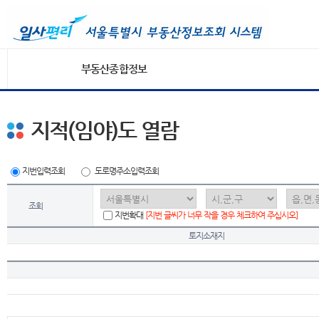
부동산종합정보
지적(임야)도 열람
지번입력조회
도로명주소입력조회
조회
지번확대
[지번 글씨가 너무 작을 경우 체크하여 주십시오]
토지소재지