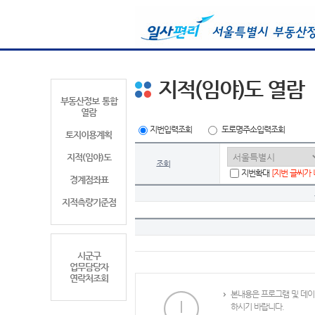
지적(임야)도 열람
부동산정보 통합
열람
지번입력조회
도로명주소입력조회
토지이용계획
지적(임야)도
조회
지번확대
[지번 글씨가
경계점좌표
지적측량기준점
시군구
업무담당자
연락처조회
본내용은 프로그램 및 데이
하시기 바랍니다.