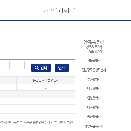
글자크기
전/국/부/동/산
정/보/조/회
바/로/가/기
서울특별시
-
전남광주통합특별시
부산광역시
등록축척 / 출력축척
/
대구광역시
인천광역시
대전광역시
울산광역시
지적(임야)도등본을 시군구 종합민원실에서 발급받아 확인
세종특별자치시