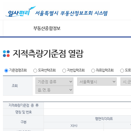
부동산종합정보
지적측량기준점 열람
기준점명조회
도곽선택조회
지번입력조회
좌표입력조회
도로
조회
지적측량기준점 종 류
명칭 및 번호
평면직각좌표
구분
X(m)