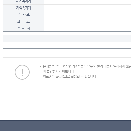
세계측지계
지역측지계
기타좌표
표 고
소 재 지
본내용은 프로그램 및 데이타등의 오류로 실제 내용과 일치하지 않
아 확인하시기 바랍니다.
위도면은 측량용으로 활용할 수 없습니다.