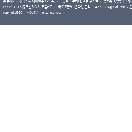
본 홈페이지에 게시된 이메일주소가 수집되는것을 거부하며, 이를 위반할 시 정보통신망법에 의해
(339-012) 세종특별자치시 도움6로 11 국토교통부 (온라인 문의 : 1482qna@gmail.com / 문
copyright@2014 MOLIT All rights reserved.