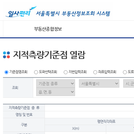
부동산종합정보
지적측량기준점 열람
기준점명조회
도곽선택조회
지번입력조회
좌표입력조회
도로
조회
지적측량기준점 종 류
명칭 및 번호
평면직각좌표
구분
X(m)