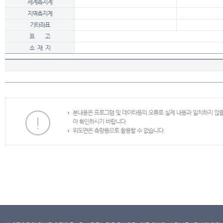
세계측지계
지역측지계
기타좌표
표 고
소 재 지
본내용은 프로그램 및 데이타등의 오류로 실제 내용과 일치하지 않
아 확인하시기 바랍니다.
위도면은 측량용으로 활용할 수 없습니다.