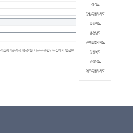
경기도
강원특별자치도
충청북도
충청남도
전북특별자치도
 지적측량기준점성과등본을 시군구 종합민원실에서 발급받
경상북도
경상남도
제주특별자치도