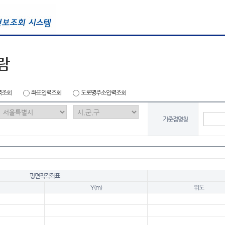
람
력조회
좌표입력조회
도로명주소입력조회
기준점명칭
평면직각좌표
Y(m)
위도