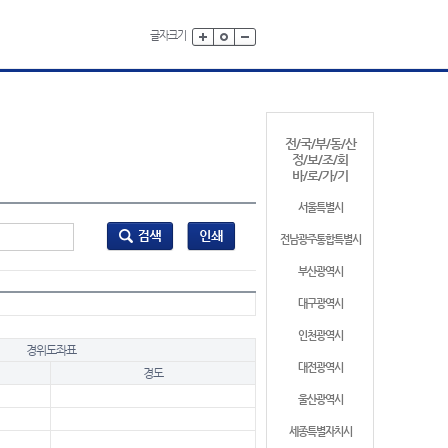
글자크기
전/국/부/동/산
정/보/조/회
바/로/가/기
서울특별시
전남광주통합특별시
부산광역시
대구광역시
인천광역시
경위도좌표
대전광역시
경도
울산광역시
세종특별자치시