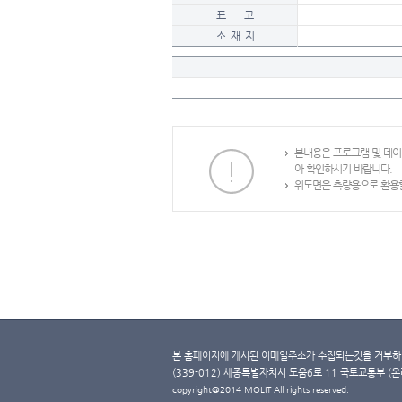
표 고
소 재 지
본내용은 프로그램 및 데
아 확인하시기 바랍니다.
위도면은 측량용으로 활용할
본 홈페이지에 게시된 이메일주소가 수집되는것을 거부하며
(339-012) 세종특별자치시 도움6로 11 국토교통부 (온라인 
copyright@2014 MOLIT All rights reserved.