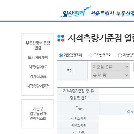
지적측량기준점 열
부동산정보 통합
열람
기준점명조회
도곽선택조회
지번입
토지이용계획
지적(임야)도
조회
경계점좌표
지적측량기준점
지적측량기준점 종 류
명칭 및 번호
구분
시군구
X(m)
업무담당자
연락처조회
세계측지계
지역측지계
기타좌표