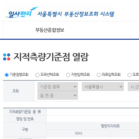
부동산종합정보
지적측량기준점 열람
기준점명조회
도곽선택조회
지번입력조회
좌표입력조회
도로
조회
지적측량기준점 종 류
명칭 및 번호
평면직각좌표
구분
X(m)