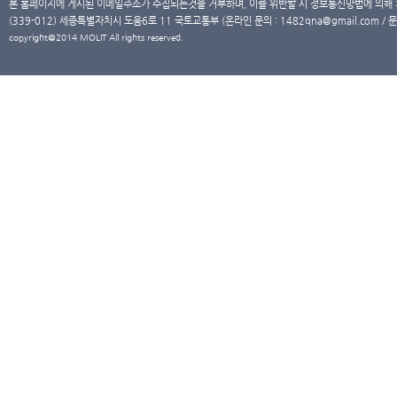
본 홈페이지에 게시된 이메일주소가 수집되는것을 거부하며, 이를 위반할 시 정보통신망법에 의해
(339-012) 세종특별자치시 도움6로 11 국토교통부 (온라인 문의 : 1482qna@gmail.com / 문
copyright@2014 MOLIT All rights reserved.