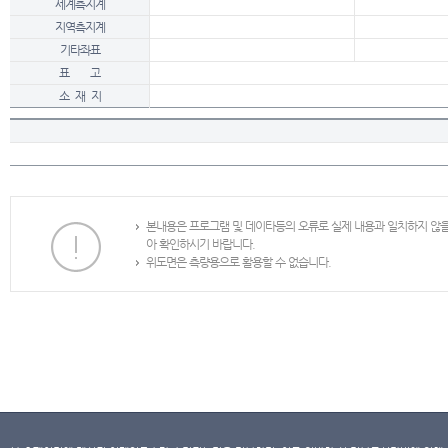
세계측지계
지역측지계
기타좌표
표 고
소 재 지
본내용은 프로그램 및 데이타등의 오류로 실제 내용과 일치하지 않
아 확인하시기 바랍니다.
위도면은 측량용으로 활용할 수 없습니다.