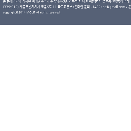
본 홈페이지에 게시된 이메일주소가 수집되는것을 거부하며, 이를 위반할 시 정보통신망법에 의해
(339-012) 세종특별자치시 도움6로 11 국토교통부 (온라인 문의 : 1482qna@gmail.com / 문
copyright@2014 MOLIT All rights reserved.