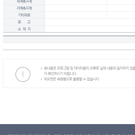
세계측지계
지역측지계
기타좌표
표 고
소 재 지
본내용은 프로그램 및 데이타등의 오류로 실제 내용과 일치하지 않
아 확인하시기 바랍니다.
위도면은 측량용으로 활용할 수 없습니다.