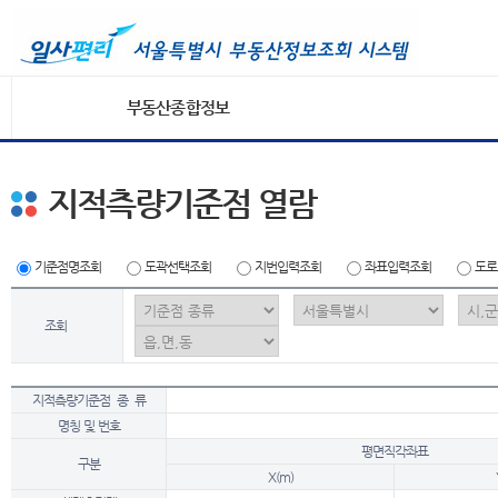
부동산종합정보
지적측량기준점 열람
기준점명조회
도곽선택조회
지번입력조회
좌표입력조회
도로
조회
지적측량기준점 종 류
명칭 및 번호
평면직각좌표
구분
X(m)