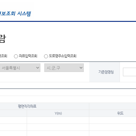
람
력조회
좌표입력조회
도로명주소입력조회
기준점명칭
평면직각좌표
Y(m)
위도