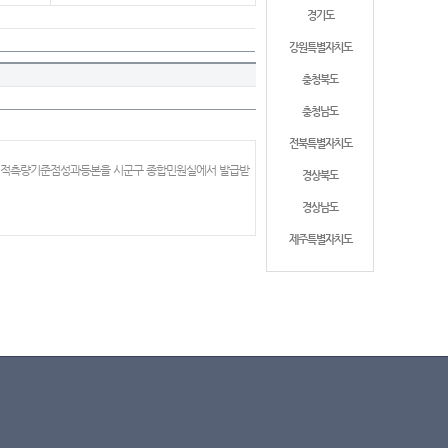
경기도
강원특별자치도
충청북도
충청남도
전북특별자치도
 지적측량기준점성과등본을 시군구 종합민원실에서 발급받
경상북도
경상남도
제주특별자치도