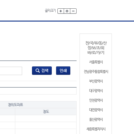
글자크기
전/국/부/동/산
정/보/조/회
바/로/가/기
서울특별시
전남광주통합특별시
부산광역시
대구광역시
인천광역시
경위도좌표
대전광역시
경도
울산광역시
세종특별자치시