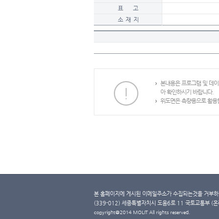
표 고
소 재 지
본내용은 프로그램 및 데
아 확인하시기 바랍니다.
위도면은 측량용으로 활용할
본 홈페이지에 게시된 이메일주소가 수집되는것을 거부하며
(339-012) 세종특별자치시 도움6로 11 국토교통부 (온라인 
copyright@2014 MOLIT All rights reserved.