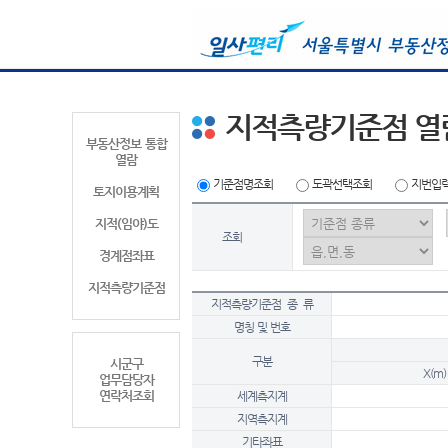
지적측량기준점 열
부동산정보 통합
열람
기준점명조회
도곽선택조회
지번입
토지이용계획
지적(임야)도
조회
경계점좌표
지적측량기준점
지적측량기준점 종 류
명칭 및 번호
구분
시군구
X(m)
업무담당자
연락처조회
세계측지계
지역측지계
기타좌표