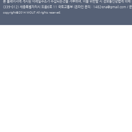
본 홈페이지에 게시된 이메일주소가 수집되는것을 거부하며, 이를 위반할 시 정보통신망법에 의해
(339-012) 세종특별자치시 도움6로 11 국토교통부 (온라인 문의 : 1482qna@gmail.com / 문
copyright@2014 MOLIT All rights reserved.