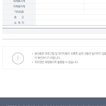
세계측지계
지역측지계
기타좌표
표 고
소 재 지
본내용은 프로그램 및 데이타등의 오류로 실제 내용과 일치하지 않
아 확인하시기 바랍니다.
위도면은 측량용으로 활용할 수 없습니다.