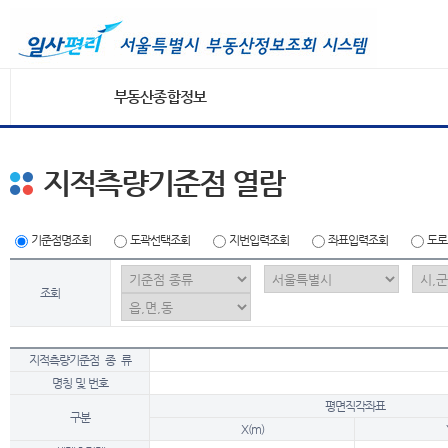
부동산종합정보
지적측량기준점 열람
기준점명조회
도곽선택조회
지번입력조회
좌표입력조회
도로
조회
지적측량기준점 종 류
명칭 및 번호
평면직각좌표
구분
X(m)