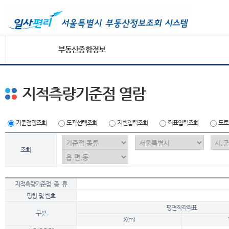
부동산종합정보
지적측량기준점 열람
기준점명조회
도곽선택조회
지번입력조회
좌표입력조회
도로
조회
지적측량기준점 종 류
명칭 및 번호
평면직각좌표
구분
X(m)