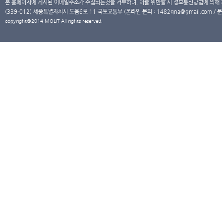
본 홈페이지에 게시된 이메일주소가 수집되는것을 거부하며, 이를 위반할 시 정보통신망법에 의해
(339-012) 세종특별자치시 도움6로 11 국토교통부 (온라인 문의 : 1482qna@gmail.com / 문
copyright@2014 MOLIT All rights reserved.