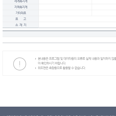
세계측지계
지역측지계
기타좌표
표 고
소 재 지
본내용은 프로그램 및 데이타등의 오류로 실제 내용과 일치하지 않
아 확인하시기 바랍니다.
위도면은 측량용으로 활용할 수 없습니다.