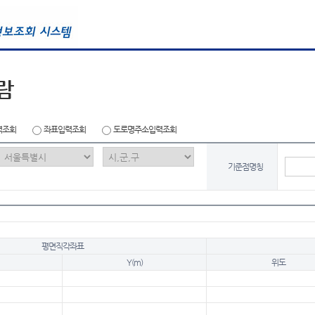
람
력조회
좌표입력조회
도로명주소입력조회
기준점명칭
평면직각좌표
Y(m)
위도