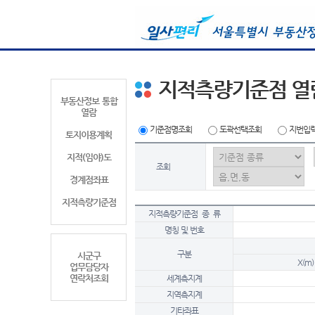
지적측량기준점 열
부동산정보 통합
열람
기준점명조회
도곽선택조회
지번입
토지이용계획
지적(임야)도
조회
경계점좌표
지적측량기준점
지적측량기준점 종 류
명칭 및 번호
구분
시군구
X(m)
업무담당자
연락처조회
세계측지계
지역측지계
기타좌표