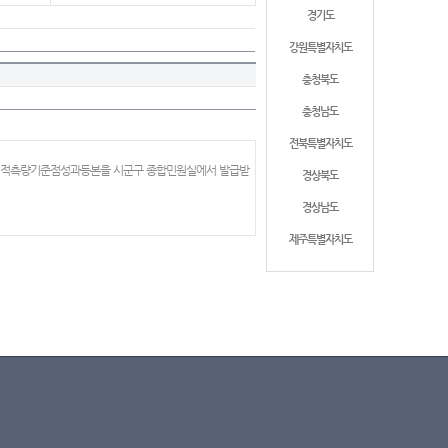
경기도
강원특별자치도
충청북도
충청남도
전북특별자치도
 지적측량기준점성과등본을 시군구 종합민원실에서 발급받
경상북도
경상남도
제주특별자치도