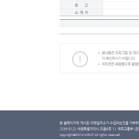
표 고
소 재 지
본내용은 프로그램 및 데
아 확인하시기 바랍니다.
위도면은 측량용으로 활용할
본 홈페이지에 게시된 이메일주소가 수집되는것을 거부하며
(339-012) 세종특별자치시 도움6로 11 국토교통부 (온라인 
copyright@2014 MOLIT All rights reserved.