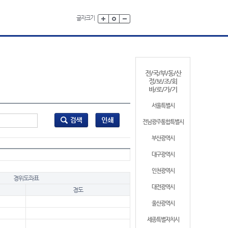
글자크기
전/국/부/동/산
정/보/조/회
바/로/가/기
서울특별시
전남광주통합특별시
부산광역시
대구광역시
인천광역시
경위도좌표
대전광역시
경도
울산광역시
세종특별자치시