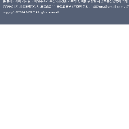
본 홈페이지에 게시된 이메일주소가 수집되는것을 거부하며, 이를 위반할 시 정보통신망법에 의해
(339-012) 세종특별자치시 도움6로 11 국토교통부 (온라인 문의 : 1482qna@gmail.com / 문
copyright@2014 MOLIT All rights reserved.