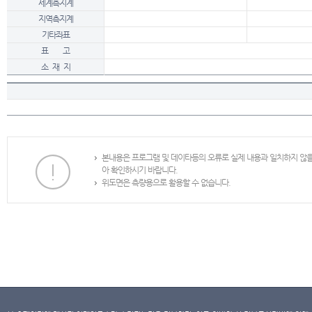
세계측지계
지역측지계
기타좌표
표 고
소 재 지
본내용은 프로그램 및 데이타등의 오류로 실제 내용과 일치하지 않
아 확인하시기 바랍니다.
위도면은 측량용으로 활용할 수 없습니다.