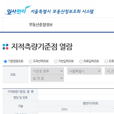
부동산종합정보
지적측량기준점 열람
기준점명조회
도곽선택조회
지번입력조회
좌표입력조회
도로
조회
지적측량기준점 종 류
명칭 및 번호
평면직각좌표
구분
X(m)