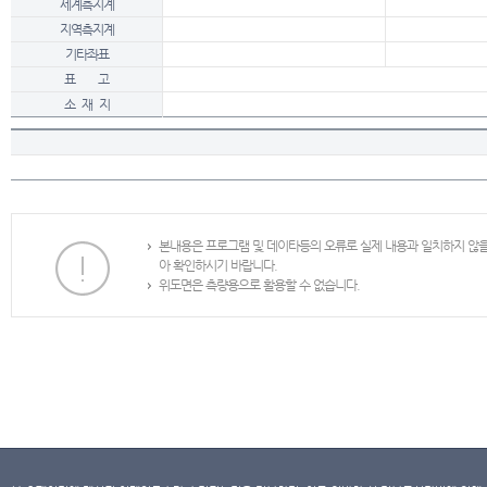
세계측지계
지역측지계
기타좌표
표 고
소 재 지
본내용은 프로그램 및 데이타등의 오류로 실제 내용과 일치하지 않
아 확인하시기 바랍니다.
위도면은 측량용으로 활용할 수 없습니다.