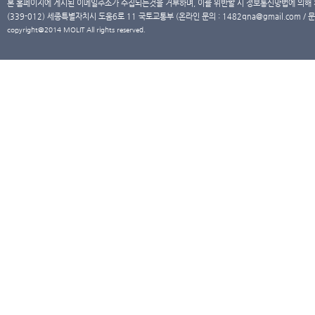
본 홈페이지에 게시된 이메일주소가 수집되는것을 거부하며, 이를 위반할 시 정보통신망법에 의해
(339-012) 세종특별자치시 도움6로 11 국토교통부 (온라인 문의 : 1482qna@gmail.com / 문
copyright@2014 MOLIT All rights reserved.