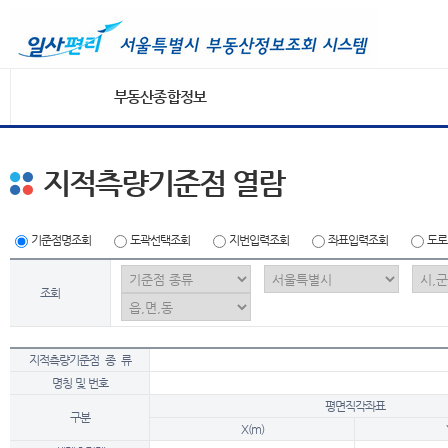
부동산종합정보
지적측량기준점 열람
기준점명조회
도곽선택조회
지번입력조회
좌표입력조회
도로
조회
지적측량기준점 종 류
명칭 및 번호
평면직각좌표
구분
X(m)