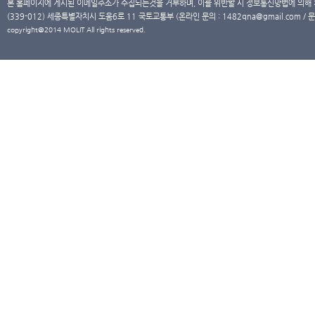
본 홈페이지에 게시된 이메일주소가 수집되는것을 거부하며, 이를 위반할 시 정보통신망법에 의해
(339-012) 세종특별자치시 도움6로 11 국토교통부 (온라인 문의 : 1482qna@gmail.com / 문
copyright@2014 MOLIT All rights reserved.