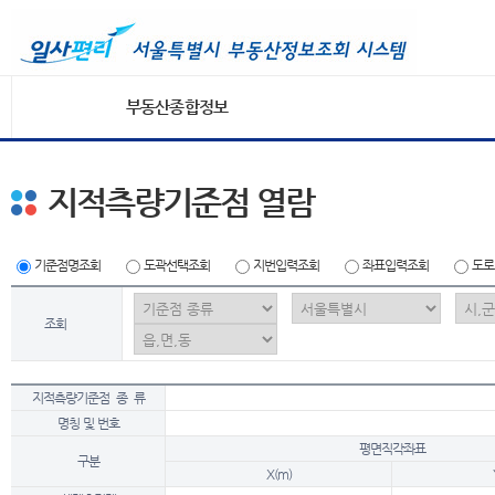
부동산종합정보
지적측량기준점 열람
기준점명조회
도곽선택조회
지번입력조회
좌표입력조회
도로
조회
지적측량기준점 종 류
명칭 및 번호
평면직각좌표
구분
X(m)