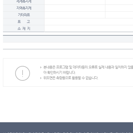
세계측지계
지역측지계
기타좌표
표 고
소 재 지
본내용은 프로그램 및 데이타등의 오류로 실제 내용과 일치하지 않
아 확인하시기 바랍니다.
위도면은 측량용으로 활용할 수 없습니다.