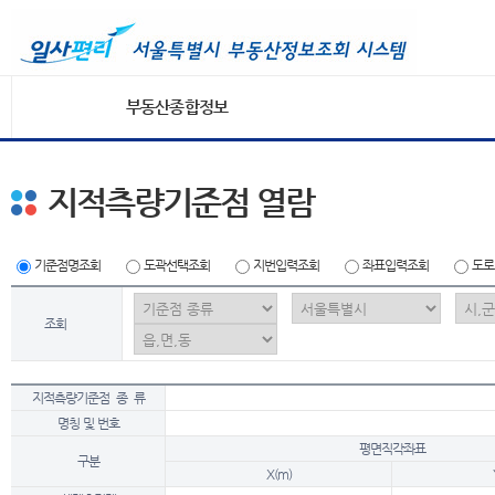
부동산종합정보
지적측량기준점 열람
기준점명조회
도곽선택조회
지번입력조회
좌표입력조회
도로
조회
지적측량기준점 종 류
명칭 및 번호
평면직각좌표
구분
X(m)