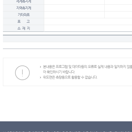
세계측지계
지역측지계
기타좌표
표 고
소 재 지
본내용은 프로그램 및 데이타등의 오류로 실제 내용과 일치하지 않
아 확인하시기 바랍니다.
위도면은 측량용으로 활용할 수 없습니다.