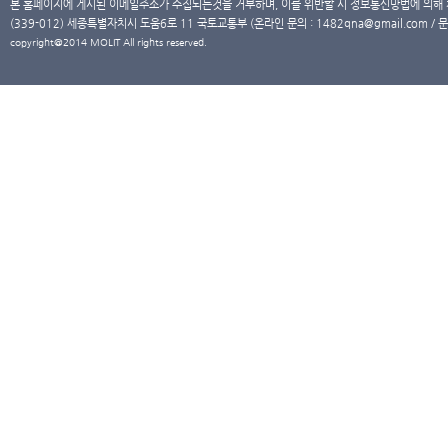
본 홈페이지에 게시된 이메일주소가 수집되는것을 거부하며, 이를 위반할 시 정보통신망법에 의해
(339-012) 세종특별자치시 도움6로 11 국토교통부 (온라인 문의 : 1482qna@gmail.com / 문
copyright@2014 MOLIT All rights reserved.