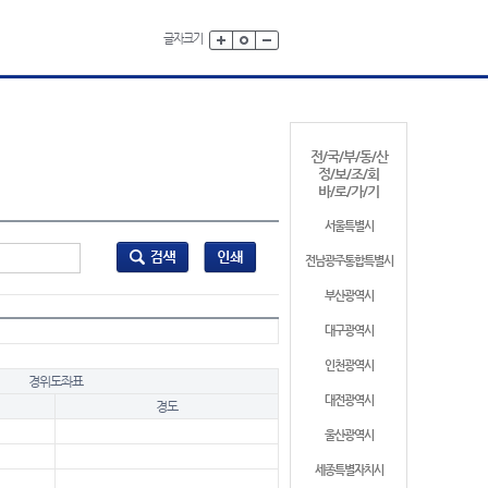
글자크기
전/국/부/동/산
정/보/조/회
바/로/가/기
서울특별시
전남광주통합특별시
부산광역시
대구광역시
인천광역시
경위도좌표
대전광역시
경도
울산광역시
세종특별자치시