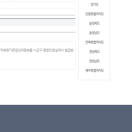
경기도
강원특별자치도
충청북도
충청남도
전북특별자치도
 지적측량기준점성과등본을 시군구 종합민원실에서 발급받
경상북도
경상남도
제주특별자치도