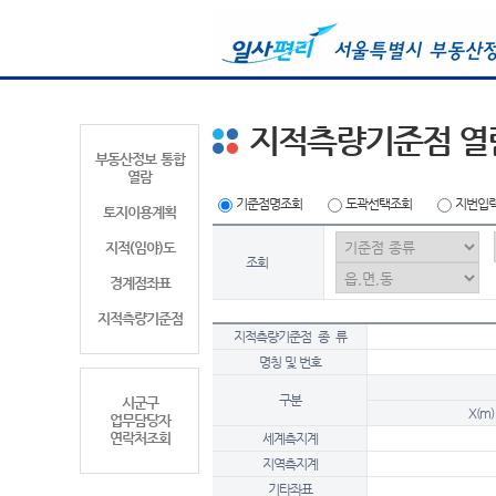
지적측량기준점 열
부동산정보 통합
열람
기준점명조회
도곽선택조회
지번입
토지이용계획
지적(임야)도
조회
경계점좌표
지적측량기준점
지적측량기준점 종 류
명칭 및 번호
구분
시군구
X(m)
업무담당자
연락처조회
세계측지계
지역측지계
기타좌표