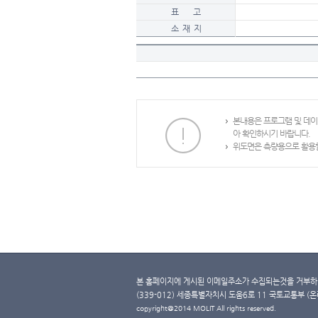
표 고
소 재 지
본내용은 프로그램 및 데
아 확인하시기 바랍니다.
위도면은 측량용으로 활용할
본 홈페이지에 게시된 이메일주소가 수집되는것을 거부하며
(339-012) 세종특별자치시 도움6로 11 국토교통부 (온라인 
copyright@2014 MOLIT All rights reserved.