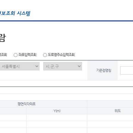
람
력조회
좌표입력조회
도로명주소입력조회
기준점명칭
평면직각좌표
Y(m)
위도