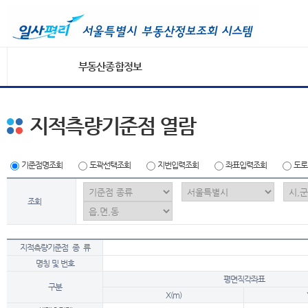
부동산종합정보
지적측량기준점 열람
기준점명조회
도곽선택조회
지번입력조회
좌표입력조회
도로
조회
지적측량기준점 종 류
명칭 및 번호
평면직각좌표
구분
X(m)