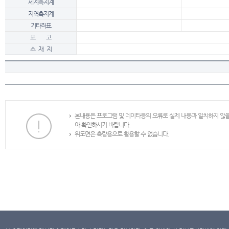
세계측지계
지역측지계
기타좌표
표 고
소 재 지
본내용은 프로그램 및 데이타등의 오류로 실제 내용과 일치하지 않
아 확인하시기 바랍니다.
위도면은 측량용으로 활용할 수 없습니다.