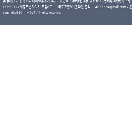
본 홈페이지에 게시된 이메일주소가 수집되는것을 거부하며, 이를 위반할 시 정보통신망법에 의해
(339-012) 세종특별자치시 도움6로 11 국토교통부 (온라인 문의 : 1482qna@gmail.com / 문
copyright@2014 MOLIT All rights reserved.