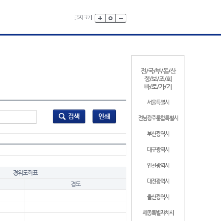
글자크기
전/국/부/동/산
정/보/조/회
바/로/가/기
서울특별시
전남광주통합특별시
부산광역시
대구광역시
인천광역시
경위도좌표
대전광역시
경도
울산광역시
세종특별자치시