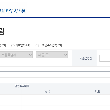
람
력조회
좌표입력조회
도로명주소입력조회
기준점명칭
평면직각좌표
Y(m)
위도