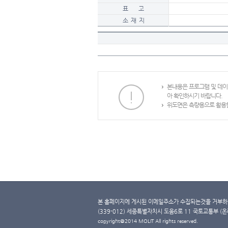
표 고
소 재 지
본내용은 프로그램 및 데
아 확인하시기 바랍니다.
위도면은 측량용으로 활용할
본 홈페이지에 게시된 이메일주소가 수집되는것을 거부하며
(339-012) 세종특별자치시 도움6로 11 국토교통부 (온라인 
copyright@2014 MOLIT All rights reserved.