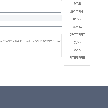
경기도
강원특별자치도
충청북도
충청남도
전북특별자치도
 지적측량기준점성과등본을 시군구 종합민원실에서 발급받
경상북도
경상남도
제주특별자치도