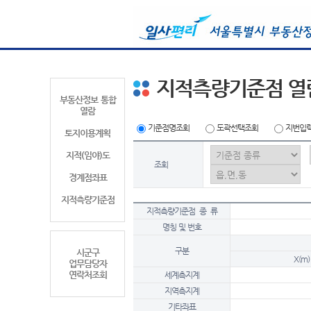
지적측량기준점 열
부동산정보 통합
열람
기준점명조회
도곽선택조회
지번입
토지이용계획
지적(임야)도
조회
경계점좌표
지적측량기준점
지적측량기준점 종 류
명칭 및 번호
구분
시군구
X(m)
업무담당자
연락처조회
세계측지계
지역측지계
기타좌표