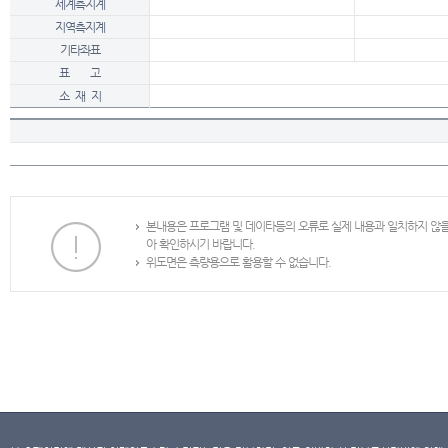
세계측지계
지역측지계
기타좌표
표 고
소 재 지
본내용은 프로그램 및 데이타등의 오류로 실제 내용과 일치하지 않
아 확인하시기 바랍니다.
위도면은 측량용으로 활용할 수 없습니다.