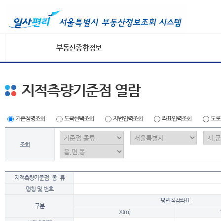
부동산종합정보
지적측량기준점 열람
기준점명조회
도곽선택조회
지번입력조회
좌표입력조회
도로
조회
지적측량기준점 종 류
명칭 및 번호
평면직각좌표
구분
X(m)