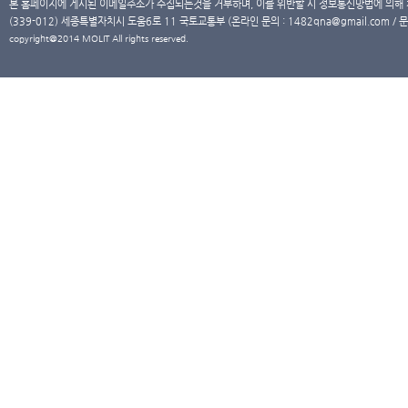
본 홈페이지에 게시된 이메일주소가 수집되는것을 거부하며, 이를 위반할 시 정보통신망법에 의해
(339-012) 세종특별자치시 도움6로 11 국토교통부 (온라인 문의 : 1482qna@gmail.com / 문
copyright@2014 MOLIT All rights reserved.