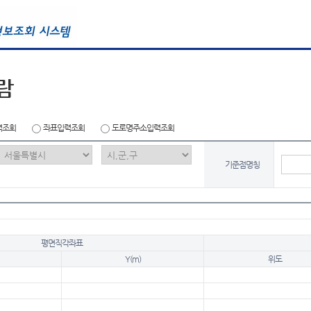
람
력조회
좌표입력조회
도로명주소입력조회
기준점명칭
평면직각좌표
Y(m)
위도