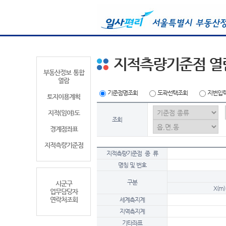
지적측량기준점 열
부동산정보 통합
열람
기준점명조회
도곽선택조회
지번입
토지이용계획
지적(임야)도
조회
경계점좌표
지적측량기준점
지적측량기준점 종 류
명칭 및 번호
구분
시군구
X(m)
업무담당자
연락처조회
세계측지계
지역측지계
기타좌표