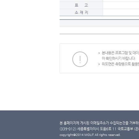
표 고
소 재 지
본내용은 프로그램 및 데
아 확인하시기 바랍니다.
위도면은 측량용으로 활용할
본 홈페이지에 게시된 이메일주소가 수집되는것을 거부하며
(339-012) 세종특별자치시 도움6로 11 국토교통부 (온라인 
copyright@2014 MOLIT All rights reserved.