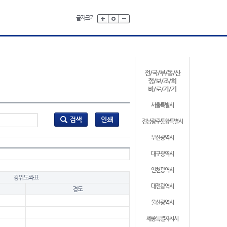
글자크기
전/국/부/동/산
정/보/조/회
바/로/가/기
서울특별시
전남광주통합특별시
부산광역시
대구광역시
인천광역시
경위도좌표
대전광역시
경도
울산광역시
세종특별자치시