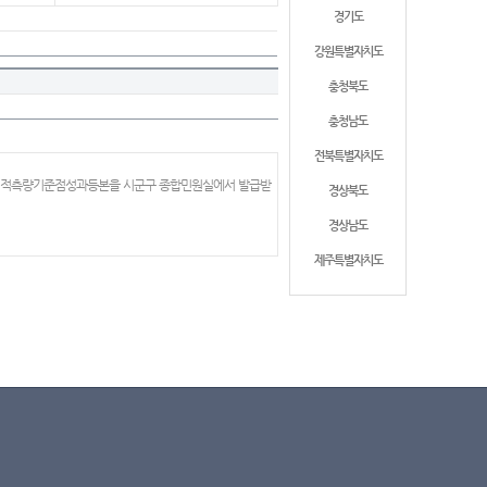
경기도
강원특별자치도
충청북도
충청남도
전북특별자치도
 지적측량기준점성과등본을 시군구 종합민원실에서 발급받
경상북도
경상남도
제주특별자치도