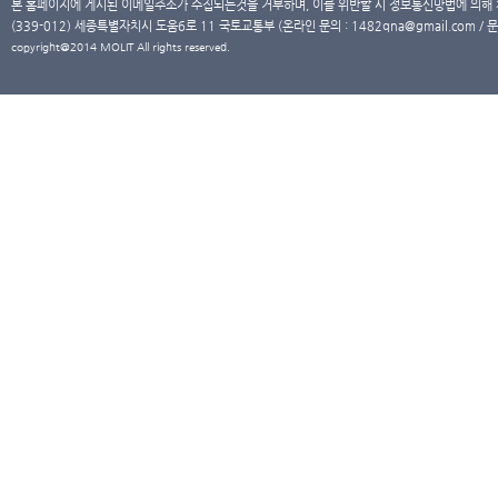
본 홈페이지에 게시된 이메일주소가 수집되는것을 거부하며, 이를 위반할 시 정보통신망법에 의해
(339-012) 세종특별자치시 도움6로 11 국토교통부 (온라인 문의 : 1482qna@gmail.com / 문
copyright@2014 MOLIT All rights reserved.