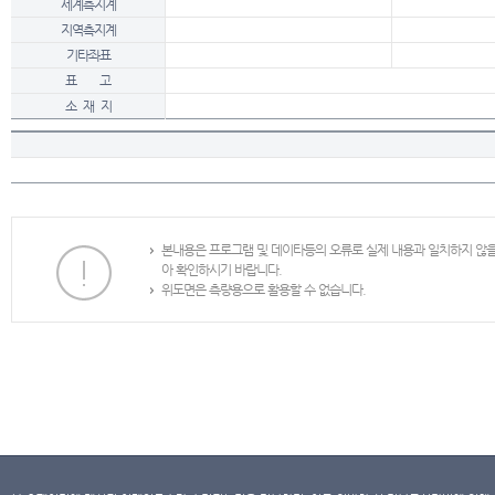
세계측지계
지역측지계
기타좌표
표 고
소 재 지
본내용은 프로그램 및 데이타등의 오류로 실제 내용과 일치하지 않
아 확인하시기 바랍니다.
위도면은 측량용으로 활용할 수 없습니다.