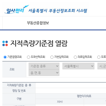
부동산종합정보
지적측량기준점 열람
기준점명조회
도곽선택조회
지번입력조회
좌표입력조회
도로
조회
지적측량기준점 종 류
명칭 및 번호
평면직각좌표
구분
X(m)