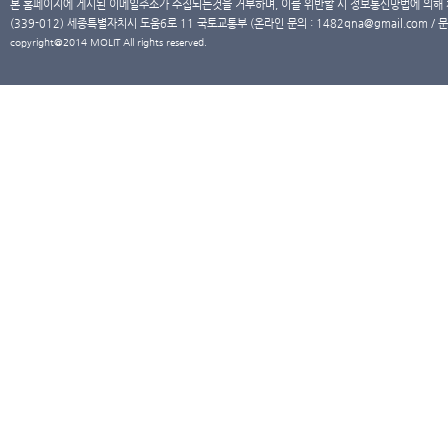
본 홈페이지에 게시된 이메일주소가 수집되는것을 거부하며, 이를 위반할 시 정보통신망법에 의해
(339-012) 세종특별자치시 도움6로 11 국토교통부 (온라인 문의 : 1482qna@gmail.com / 문
copyright@2014 MOLIT All rights reserved.