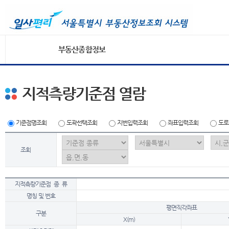
부동산종합정보
지적측량기준점 열람
기준점명조회
도곽선택조회
지번입력조회
좌표입력조회
도로
조회
지적측량기준점 종 류
명칭 및 번호
평면직각좌표
구분
X(m)