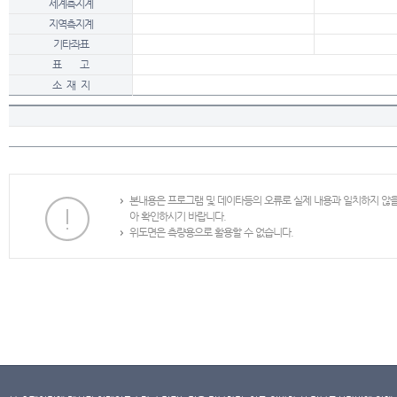
세계측지계
지역측지계
기타좌표
표 고
소 재 지
본내용은 프로그램 및 데이타등의 오류로 실제 내용과 일치하지 않
아 확인하시기 바랍니다.
위도면은 측량용으로 활용할 수 없습니다.