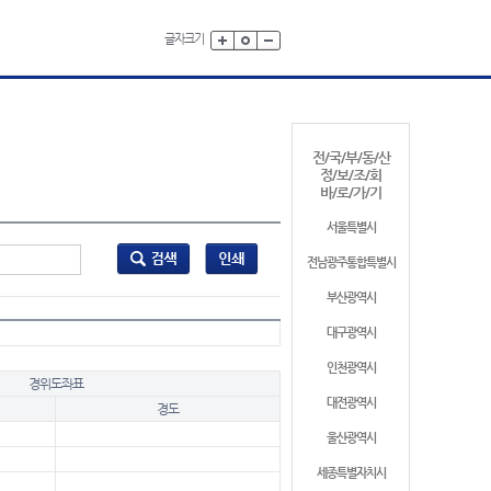
글자크기
전/국/부/동/산
정/보/조/회
바/로/가/기
서울특별시
전남광주통합특별시
부산광역시
대구광역시
인천광역시
경위도좌표
대전광역시
경도
울산광역시
세종특별자치시