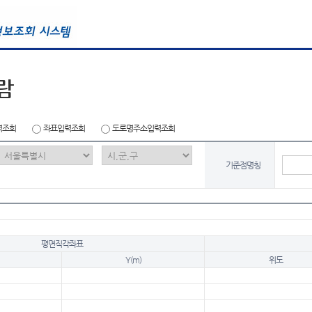
람
력조회
좌표입력조회
도로명주소입력조회
기준점명칭
평면직각좌표
Y(m)
위도