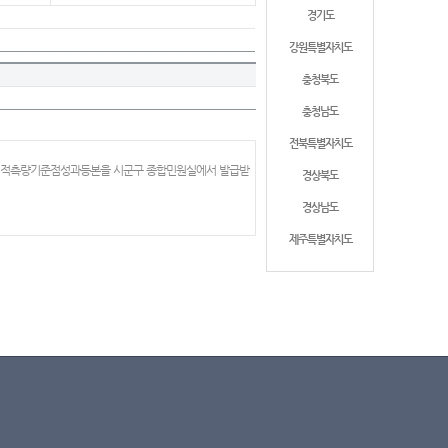
경기도
강원특별자치도
충청북도
충청남도
전북특별자치도
 지적측량기준점성과등본을 시군구 종합민원실에서 발급받
경상북도
경상남도
제주특별자치도