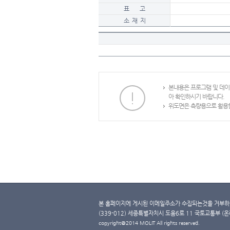
표 고
소 재 지
본내용은 프로그램 및 데
아 확인하시기 바랍니다.
위도면은 측량용으로 활용할
본 홈페이지에 게시된 이메일주소가 수집되는것을 거부하며
(339-012) 세종특별자치시 도움6로 11 국토교통부 (온라인 
copyright@2014 MOLIT All rights reserved.