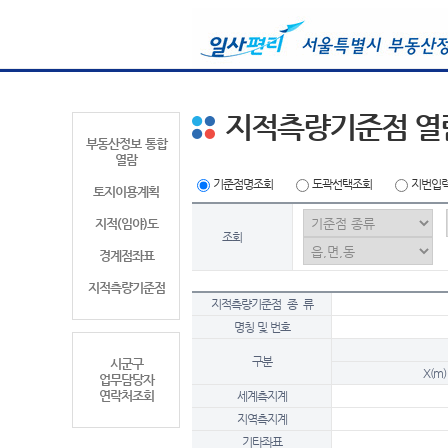
지적측량기준점 열
부동산정보 통합
열람
기준점명조회
도곽선택조회
지번입
토지이용계획
지적(임야)도
조회
경계점좌표
지적측량기준점
지적측량기준점 종 류
명칭 및 번호
구분
시군구
X(m)
업무담당자
연락처조회
세계측지계
지역측지계
기타좌표