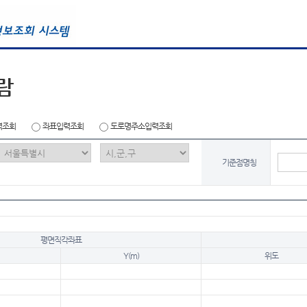
람
력조회
좌표입력조회
도로명주소입력조회
기준점명칭
평면직각좌표
Y(m)
위도