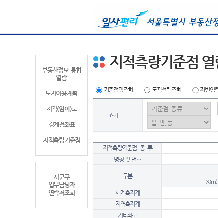
지적측량기준점 열
부동산정보 통합
열람
기준점명조회
도곽선택조회
지번입
토지이용계획
지적(임야)도
조회
경계점좌표
지적측량기준점
지적측량기준점 종 류
명칭 및 번호
구분
시군구
X(m)
업무담당자
연락처조회
세계측지계
지역측지계
기타좌표