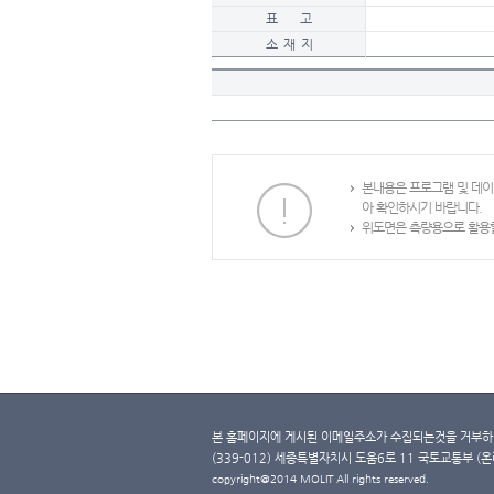
표 고
소 재 지
본내용은 프로그램 및 데
아 확인하시기 바랍니다.
위도면은 측량용으로 활용할
본 홈페이지에 게시된 이메일주소가 수집되는것을 거부하며
(339-012) 세종특별자치시 도움6로 11 국토교통부 (온라인 
copyright@2014 MOLIT All rights reserved.