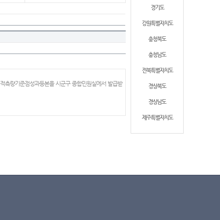
경기도
강원특별자치도
충청북도
충청남도
전북특별자치도
 지적측량기준점성과등본을 시군구 종합민원실에서 발급받
경상북도
경상남도
제주특별자치도