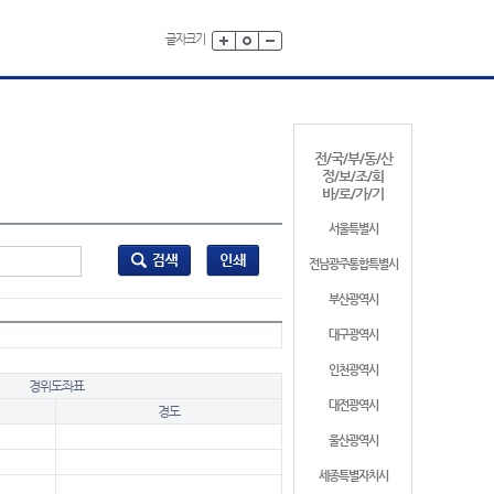
글자크기
전/국/부/동/산
정/보/조/회
바/로/가/기
서울특별시
전남광주통합특별시
부산광역시
대구광역시
인천광역시
경위도좌표
대전광역시
경도
울산광역시
세종특별자치시