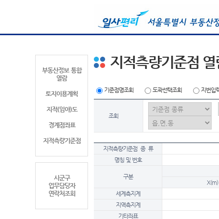
지적측량기준점 열
부동산정보 통합
열람
기준점명조회
도곽선택조회
지번입
토지이용계획
지적(임야)도
조회
경계점좌표
지적측량기준점
지적측량기준점 종 류
명칭 및 번호
구분
시군구
X(m)
업무담당자
연락처조회
세계측지계
지역측지계
기타좌표