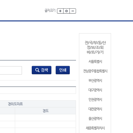
글자크기
전/국/부/동/산
정/보/조/회
바/로/가/기
서울특별시
전남광주통합특별시
부산광역시
대구광역시
인천광역시
경위도좌표
대전광역시
경도
울산광역시
세종특별자치시