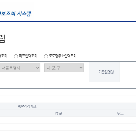
람
력조회
좌표입력조회
도로명주소입력조회
기준점명칭
평면직각좌표
Y(m)
위도