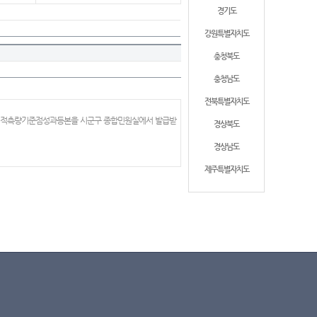
경기도
강원특별자치도
충청북도
충청남도
전북특별자치도
 지적측량기준점성과등본을 시군구 종합민원실에서 발급받
경상북도
경상남도
제주특별자치도