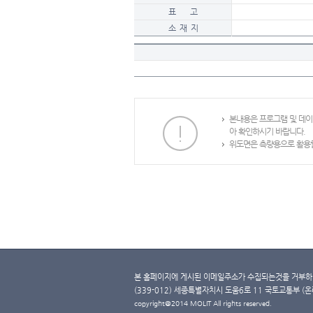
표 고
소 재 지
본내용은 프로그램 및 데
아 확인하시기 바랍니다.
위도면은 측량용으로 활용할
본 홈페이지에 게시된 이메일주소가 수집되는것을 거부하며
(339-012) 세종특별자치시 도움6로 11 국토교통부 (온라인 
copyright@2014 MOLIT All rights reserved.