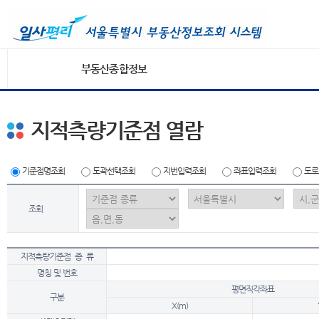
부동산종합정보
지적측량기준점 열람
기준점명조회
도곽선택조회
지번입력조회
좌표입력조회
도로
조회
지적측량기준점 종 류
명칭 및 번호
평면직각좌표
구분
X(m)