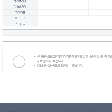
세계측지계
지역측지계
기타좌표
표 고
소 재 지
본내용은 프로그램 및 데이타등의 오류로 실제 내용과 일치하지 않
아 확인하시기 바랍니다.
위도면은 측량용으로 활용할 수 없습니다.