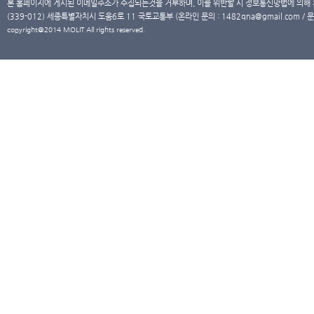
본 홈페이지에 게시된 이메일주소가 수집되는것을 거부하며, 이를 위반할 시 정보통신망법에 의해
(339-012) 세종특별자치시 도움6로 11 국토교통부 (온라인 문의 : 1482qna@gmail.com / 문
copyright@2014 MOLIT All rights reserved.