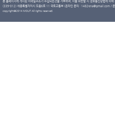
본 홈페이지에 게시된 이메일주소가 수집되는것을 거부하며, 이를 위반할 시 정보통신망법에 의해
(339-012) 세종특별자치시 도움6로 11 국토교통부 (온라인 문의 : 1482qna@gmail.com / 문
copyright@2014 MOLIT All rights reserved.