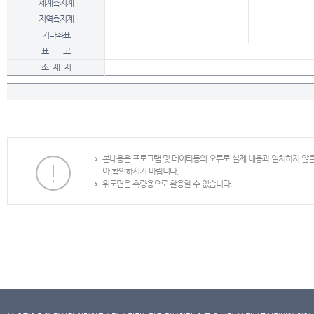
세계측지계
지역측지계
기타좌표
표 고
소 재 지
본내용은 프로그램 및 데이타등의 오류로 실제 내용과 일치하지 않
아 확인하시기 바랍니다.
위도면은 측량용으로 활용할 수 없습니다.