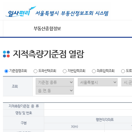
부동산종합정보
지적측량기준점 열람
기준점명조회
도곽선택조회
지번입력조회
좌표입력조회
도로
조회
지적측량기준점 종 류
명칭 및 번호
평면직각좌표
구분
X(m)