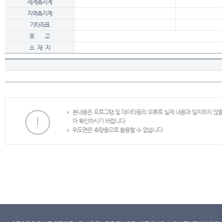
세계측지계
지역측지계
기타좌표
표 고
소 재 지
본내용은 프로그램 및 데이타등의 오류로 실제 내용과 일치하지 않
아 확인하시기 바랍니다.
위도면은 측량용으로 활용할 수 없습니다.