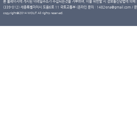
본 홈페이지에 게시된 이메일주소가 수집되는것을 거부하며, 이를 위반할 시 정보통신망법에 의해
(339-012) 세종특별자치시 도움6로 11 국토교통부 (온라인 문의 : 1482qna@gmail.com / 문
copyright@2014 MOLIT All rights reserved.