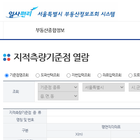
부동산종합정보
지적측량기준점 열람
기준점명조회
도곽선택조회
지번입력조회
좌표입력조회
도로
조회
지적측량기준점 종 류
명칭 및 번호
평면직각좌표
구분
X(m)