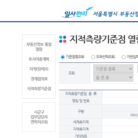
지적측량기준점 열
부동산정보 통합
열람
기준점명조회
도곽선택조회
지번입
토지이용계획
지적(임야)도
조회
경계점좌표
지적측량기준점
지적측량기준점 종 류
명칭 및 번호
구분
시군구
X(m)
업무담당자
연락처조회
세계측지계
지역측지계
기타좌표