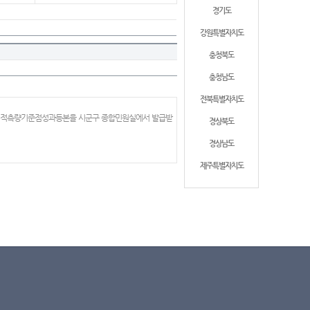
경기도
강원특별자치도
충청북도
충청남도
전북특별자치도
 지적측량기준점성과등본을 시군구 종합민원실에서 발급받
경상북도
경상남도
제주특별자치도