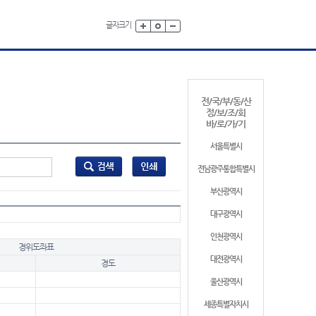
글자크기
전/국/부/동/산
정/보/조/회
바/로/가/기
서울특별시
전남광주통합특별시
부산광역시
대구광역시
인천광역시
경위도좌표
대전광역시
경도
울산광역시
세종특별자치시