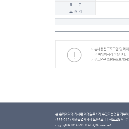
표 고
소 재 지
본내용은 프로그램 및 데
아 확인하시기 바랍니다.
위도면은 측량용으로 활용할
본 홈페이지에 게시된 이메일주소가 수집되는것을 거부하며
(339-012) 세종특별자치시 도움6로 11 국토교통부 (온라인 
copyright@2014 MOLIT All rights reserved.