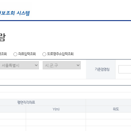
람
력조회
좌표입력조회
도로명주소입력조회
기준점명칭
평면직각좌표
Y(m)
위도