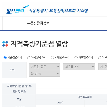
부동산종합정보
지적측량기준점 열람
기준점명조회
도곽선택조회
지번입력조회
좌표입력조회
도로
조회
지적측량기준점 종 류
명칭 및 번호
평면직각좌표
구분
X(m)