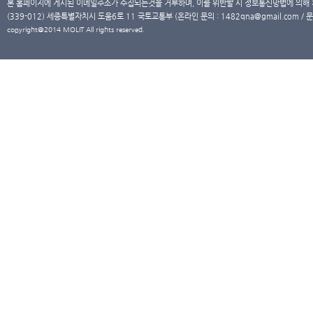
본 홈페이지에 게시된 이메일주소가 수집되는것을 거부하며, 이를 위반할 시 정보통신망법에 의해
(339-012) 세종특별자치시 도움6로 11 국토교통부 (온라인 문의 : 1482qna@gmail.com / 문
copyright@2014 MOLIT All rights reserved.