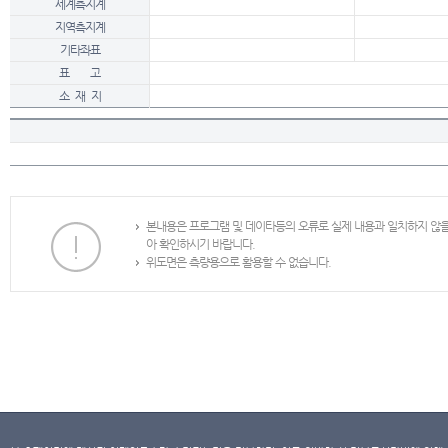
세계측지계
지역측지계
기타좌표
표 고
소 재 지
본내용은 프로그램 및 데이타등의 오류로 실제 내용과 일치하지 않
아 확인하시기 바랍니다.
위도면은 측량용으로 활용할 수 없습니다.