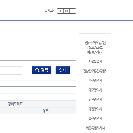
글자크기
전/국/부/동/산
정/보/조/회
바/로/가/기
서울특별시
전남광주통합특별시
부산광역시
대구광역시
인천광역시
경위도좌표
대전광역시
경도
울산광역시
세종특별자치시