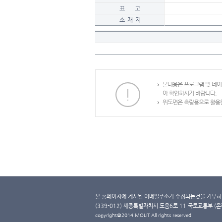
표 고
소 재 지
본내용은 프로그램 및 데
아 확인하시기 바랍니다.
위도면은 측량용으로 활용할
본 홈페이지에 게시된 이메일주소가 수집되는것을 거부하며
(339-012) 세종특별자치시 도움6로 11 국토교통부 (온라인 
copyright@2014 MOLIT All rights reserved.