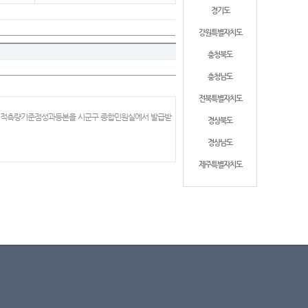
경기도
강원특별자치도
충청북도
충청남도
전북특별자치도
 지적측량기준점성과등본을 시군구 종합민원실에서 발급받
경상북도
경상남도
제주특별자치도