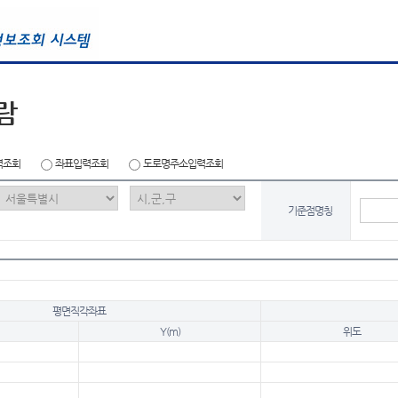
람
력조회
좌표입력조회
도로명주소입력조회
기준점명칭
평면직각좌표
Y(m)
위도