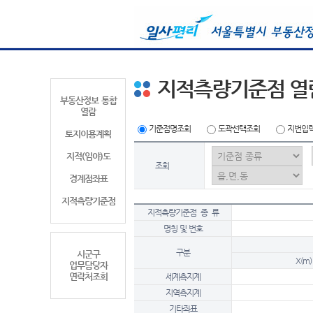
지적측량기준점 열
부동산정보 통합
열람
기준점명조회
도곽선택조회
지번입
토지이용계획
지적(임야)도
조회
경계점좌표
지적측량기준점
지적측량기준점 종 류
명칭 및 번호
구분
시군구
X(m)
업무담당자
연락처조회
세계측지계
지역측지계
기타좌표