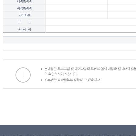
세계측지계
지역측지계
기타좌표
표 고
소 재 지
본내용은 프로그램 및 데이타등의 오류로 실제 내용과 일치하지 않
아 확인하시기 바랍니다.
위도면은 측량용으로 활용할 수 없습니다.