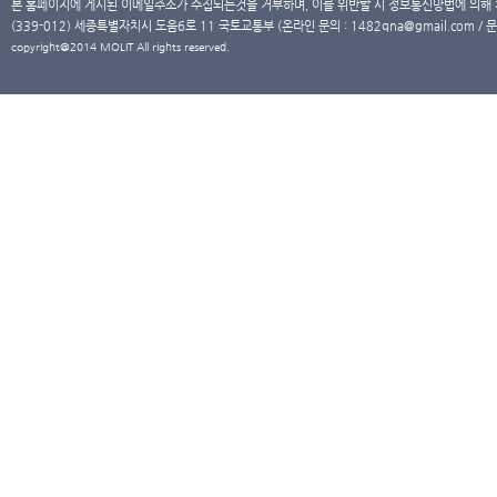
본 홈페이지에 게시된 이메일주소가 수집되는것을 거부하며, 이를 위반할 시 정보통신망법에 의해
(339-012) 세종특별자치시 도움6로 11 국토교통부 (온라인 문의 : 1482qna@gmail.com / 문
copyright@2014 MOLIT All rights reserved.