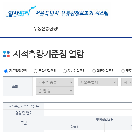
부동산종합정보
지적측량기준점 열람
기준점명조회
도곽선택조회
지번입력조회
좌표입력조회
도로
조회
지적측량기준점 종 류
명칭 및 번호
평면직각좌표
구분
X(m)