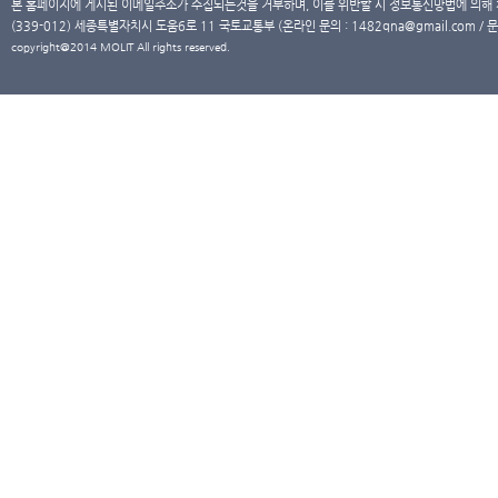
본 홈페이지에 게시된 이메일주소가 수집되는것을 거부하며, 이를 위반할 시 정보통신망법에 의해
(339-012) 세종특별자치시 도움6로 11 국토교통부 (온라인 문의 : 1482qna@gmail.com / 문
copyright@2014 MOLIT All rights reserved.