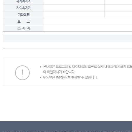
세계측지계
지역측지계
기타좌표
표 고
소 재 지
본내용은 프로그램 및 데이타등의 오류로 실제 내용과 일치하지 않
아 확인하시기 바랍니다.
위도면은 측량용으로 활용할 수 없습니다.