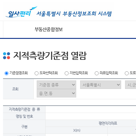
부동산종합정보
지적측량기준점 열람
기준점명조회
도곽선택조회
지번입력조회
좌표입력조회
도로
조회
지적측량기준점 종 류
명칭 및 번호
평면직각좌표
구분
X(m)