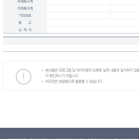
세계측지계
지역측지계
기타좌표
표 고
소 재 지
본내용은 프로그램 및 데이타등의 오류로 실제 내용과 일치하지 않
아 확인하시기 바랍니다.
위도면은 측량용으로 활용할 수 없습니다.