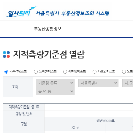
부동산종합정보
지적측량기준점 열람
기준점명조회
도곽선택조회
지번입력조회
좌표입력조회
도로
조회
지적측량기준점 종 류
명칭 및 번호
평면직각좌표
구분
X(m)