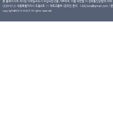
본 홈페이지에 게시된 이메일주소가 수집되는것을 거부하며, 이를 위반할 시 정보통신망법에 의해
(339-012) 세종특별자치시 도움6로 11 국토교통부 (온라인 문의 : 1482qna@gmail.com / 문
copyright@2014 MOLIT All rights reserved.