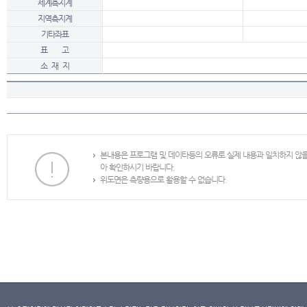
세계측지계
지역측지계
기타좌표
표 고
소 재 지
본내용은 프로그램 및 데이타등의 오류로 실제 내용과 일치하지 않
아 확인하시기 바랍니다.
위도면은 측량용으로 활용할 수 없습니다.