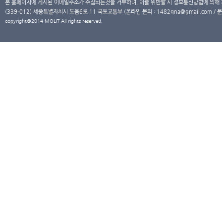
본 홈페이지에 게시된 이메일주소가 수집되는것을 거부하며, 이를 위반할 시 정보통신망법에 의해
(339-012) 세종특별자치시 도움6로 11 국토교통부 (온라인 문의 : 1482qna@gmail.com / 문
copyright@2014 MOLIT All rights reserved.