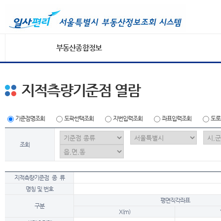
부동산종합정보
지적측량기준점 열람
기준점명조회
도곽선택조회
지번입력조회
좌표입력조회
도로
조회
지적측량기준점 종 류
명칭 및 번호
평면직각좌표
구분
X(m)