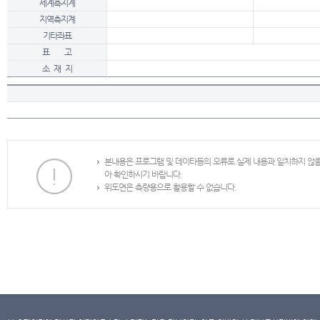
세계측지계
지역측지계
기타좌표
표 고
소 재 지
본내용은 프로그램 및 데이타등의 오류로 실제 내용과 일치하지 않
아 확인하시기 바랍니다.
위도면은 측량용으로 활용할 수 없습니다.