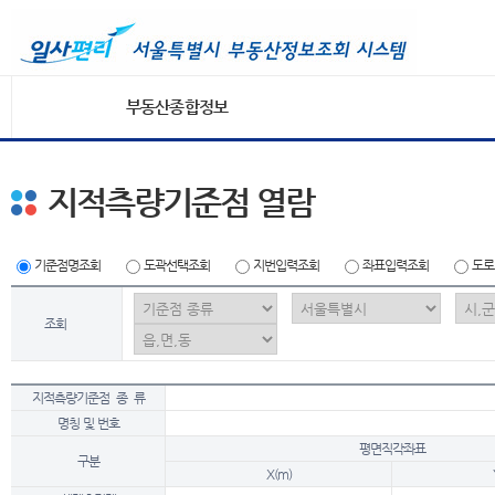
부동산종합정보
지적측량기준점 열람
기준점명조회
도곽선택조회
지번입력조회
좌표입력조회
도로
조회
지적측량기준점 종 류
명칭 및 번호
평면직각좌표
구분
X(m)