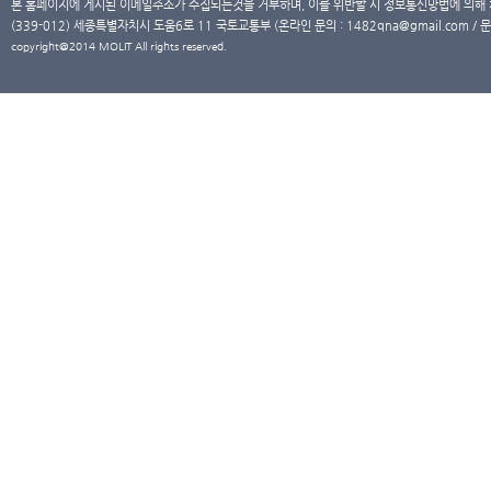
본 홈페이지에 게시된 이메일주소가 수집되는것을 거부하며, 이를 위반할 시 정보통신망법에 의해
(339-012) 세종특별자치시 도움6로 11 국토교통부 (온라인 문의 : 1482qna@gmail.com / 문
copyright@2014 MOLIT All rights reserved.