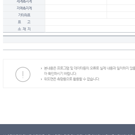
세계측지계
지역측지계
기타좌표
표 고
소 재 지
본내용은 프로그램 및 데이타등의 오류로 실제 내용과 일치하지 않
아 확인하시기 바랍니다.
위도면은 측량용으로 활용할 수 없습니다.