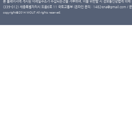
본 홈페이지에 게시된 이메일주소가 수집되는것을 거부하며, 이를 위반할 시 정보통신망법에 의해
(339-012) 세종특별자치시 도움6로 11 국토교통부 (온라인 문의 : 1482qna@gmail.com / 문
copyright@2014 MOLIT All rights reserved.