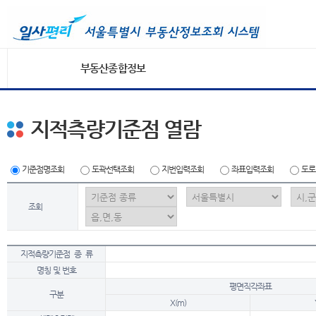
부동산종합정보
지적측량기준점 열람
기준점명조회
도곽선택조회
지번입력조회
좌표입력조회
도로
조회
지적측량기준점 종 류
명칭 및 번호
평면직각좌표
구분
X(m)