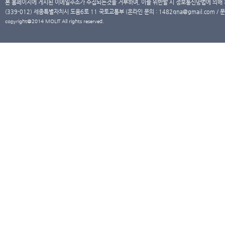
본 홈페이지에 게시된 이메일주소가 수집되는것을 거부하며, 이를 위반할 시 정보통신망법에 의해
(339-012) 세종특별자치시 도움6로 11 국토교통부 (온라인 문의 : 1482qna@gmail.com / 문
copyright@2014 MOLIT All rights reserved.