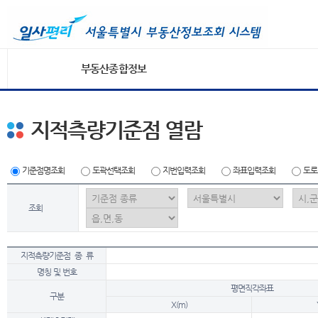
부동산종합정보
지적측량기준점 열람
기준점명조회
도곽선택조회
지번입력조회
좌표입력조회
도로
조회
지적측량기준점 종 류
명칭 및 번호
평면직각좌표
구분
X(m)