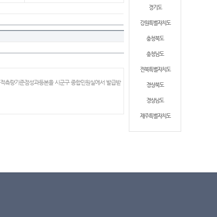
경기도
강원특별자치도
충청북도
충청남도
전북특별자치도
 지적측량기준점성과등본을 시군구 종합민원실에서 발급받
경상북도
경상남도
제주특별자치도