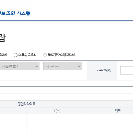
람
력조회
좌표입력조회
도로명주소입력조회
기준점명칭
평면직각좌표
Y(m)
위도