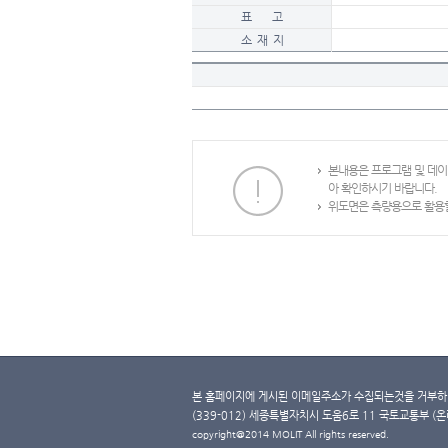
표 고
소 재 지
본내용은 프로그램 및 데
아 확인하시기 바랍니다.
위도면은 측량용으로 활용할
본 홈페이지에 게시된 이메일주소가 수집되는것을 거부하며
(339-012) 세종특별자치시 도움6로 11 국토교통부 (온라인 
copyright@2014 MOLIT All rights reserved.