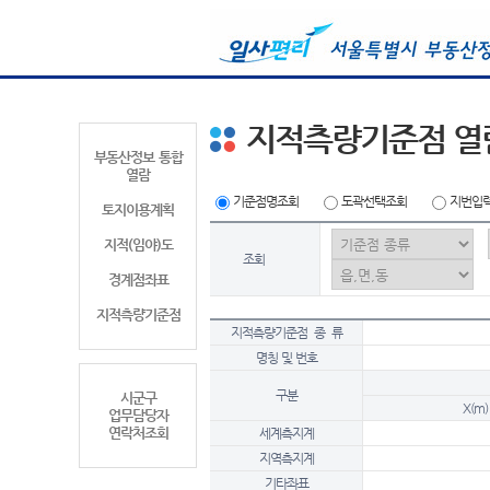
지적측량기준점 열
부동산정보 통합
열람
기준점명조회
도곽선택조회
지번입
토지이용계획
지적(임야)도
조회
경계점좌표
지적측량기준점
지적측량기준점 종 류
명칭 및 번호
구분
시군구
X(m)
업무담당자
연락처조회
세계측지계
지역측지계
기타좌표