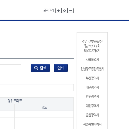
글자크기
전/국/부/동/산
정/보/조/회
바/로/가/기
서울특별시
전남광주통합특별시
부산광역시
대구광역시
인천광역시
경위도좌표
대전광역시
경도
울산광역시
세종특별자치시