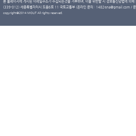
본 홈페이지에 게시된 이메일주소가 수집되는것을 거부하며, 이를 위반할 시 정보통신망법에 의해
(339-012) 세종특별자치시 도움6로 11 국토교통부 (온라인 문의 : 1482qna@gmail.com / 문
copyright@2014 MOLIT All rights reserved.