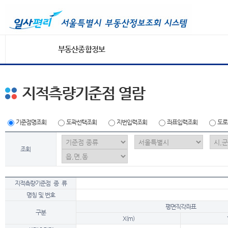
부동산종합정보
지적측량기준점 열람
기준점명조회
도곽선택조회
지번입력조회
좌표입력조회
도로
조회
지적측량기준점 종 류
명칭 및 번호
평면직각좌표
구분
X(m)