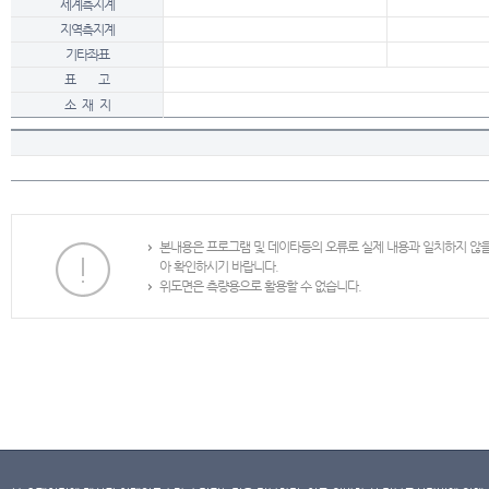
세계측지계
지역측지계
기타좌표
표 고
소 재 지
본내용은 프로그램 및 데이타등의 오류로 실제 내용과 일치하지 않
아 확인하시기 바랍니다.
위도면은 측량용으로 활용할 수 없습니다.