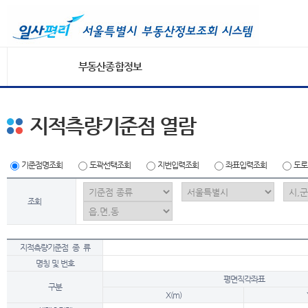
부동산종합정보
지적측량기준점 열람
기준점명조회
도곽선택조회
지번입력조회
좌표입력조회
도로
조회
지적측량기준점 종 류
명칭 및 번호
평면직각좌표
구분
X(m)