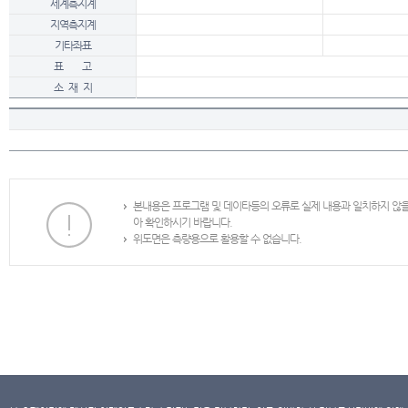
세계측지계
지역측지계
기타좌표
표 고
소 재 지
본내용은 프로그램 및 데이타등의 오류로 실제 내용과 일치하지 않
아 확인하시기 바랍니다.
위도면은 측량용으로 활용할 수 없습니다.