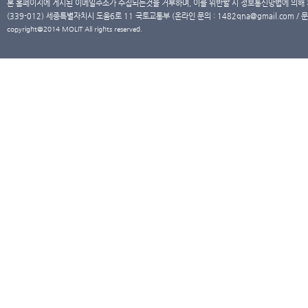
본 홈페이지에 게시된 이메일주소가 수집되는것을 거부하며, 이를 위반할 시 정보통신망법에 의해
(339-012) 세종특별자치시 도움6로 11 국토교통부 (온라인 문의 : 1482qna@gmail.com / 문
copyright@2014 MOLIT All rights reserved.