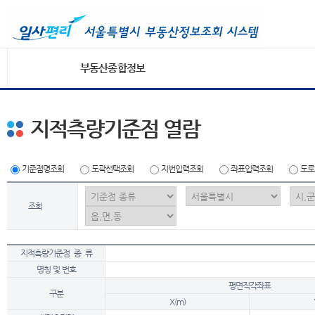
부동산종합정보
지적측량기준점 열람
기준점명조회
도곽선택조회
지번입력조회
좌표입력조회
도로
조회
지적측량기준점 종 류
명칭 및 번호
평면직각좌표
구분
X(m)