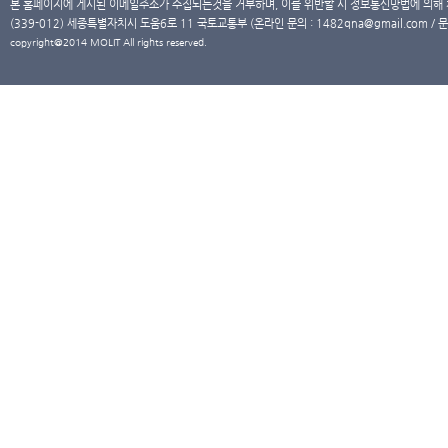
본 홈페이지에 게시된 이메일주소가 수집되는것을 거부하며, 이를 위반할 시 정보통신망법에 의해
(339-012) 세종특별자치시 도움6로 11 국토교통부 (온라인 문의 : 1482qna@gmail.com / 문
copyright@2014 MOLIT All rights reserved.