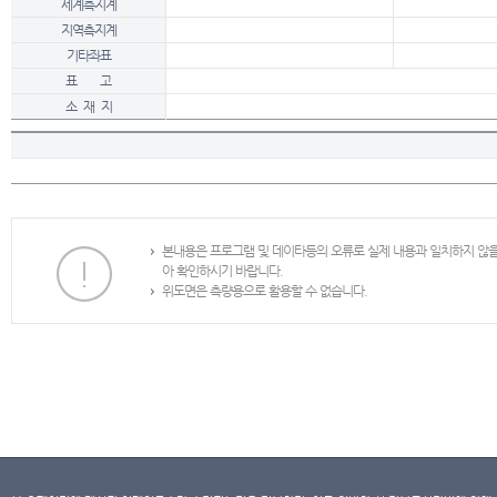
세계측지계
지역측지계
기타좌표
표 고
소 재 지
본내용은 프로그램 및 데이타등의 오류로 실제 내용과 일치하지 않
아 확인하시기 바랍니다.
위도면은 측량용으로 활용할 수 없습니다.