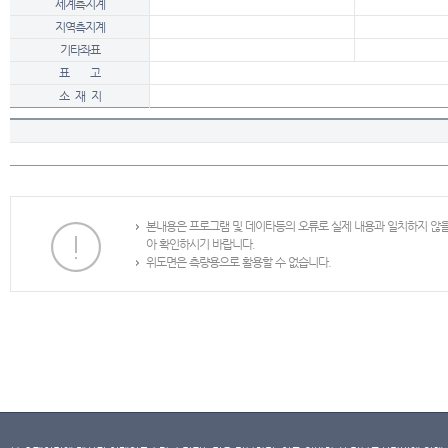
세계측지계
지역측지계
기타좌표
표 고
소 재 지
본내용은 프로그램 및 데이타등의 오류로 실제 내용과 일치하지 않
아 확인하시기 바랍니다.
위도면은 측량용으로 활용할 수 없습니다.