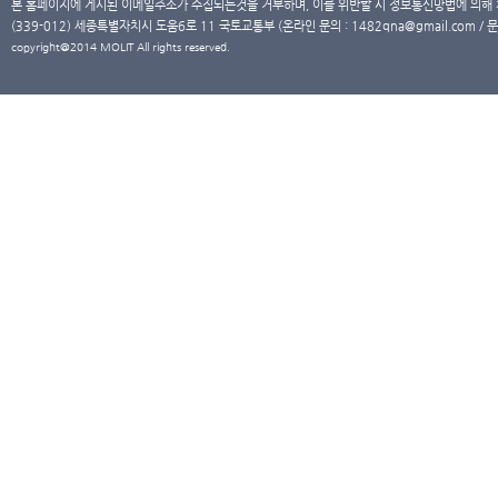
본 홈페이지에 게시된 이메일주소가 수집되는것을 거부하며, 이를 위반할 시 정보통신망법에 의해
(339-012) 세종특별자치시 도움6로 11 국토교통부 (온라인 문의 : 1482qna@gmail.com / 문
copyright@2014 MOLIT All rights reserved.