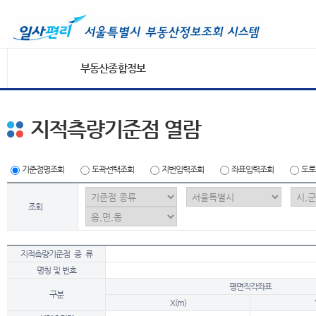
부동산종합정보
지적측량기준점 열람
기준점명조회
도곽선택조회
지번입력조회
좌표입력조회
도로
조회
지적측량기준점 종 류
명칭 및 번호
평면직각좌표
구분
X(m)