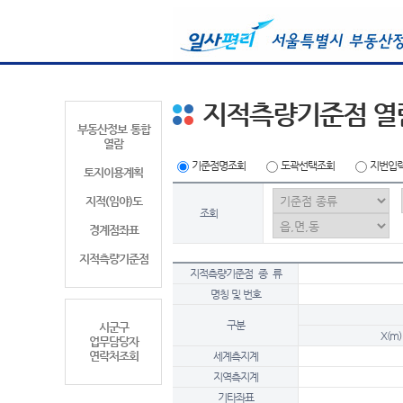
지적측량기준점 열
부동산정보 통합
열람
기준점명조회
도곽선택조회
지번입
토지이용계획
지적(임야)도
조회
경계점좌표
지적측량기준점
지적측량기준점 종 류
명칭 및 번호
구분
시군구
X(m)
업무담당자
연락처조회
세계측지계
지역측지계
기타좌표