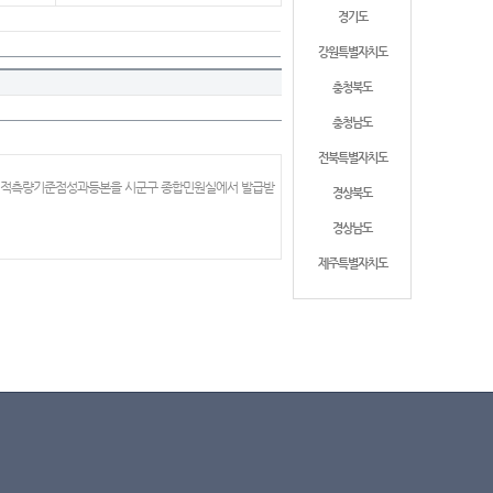
경기도
강원특별자치도
충청북도
충청남도
전북특별자치도
 지적측량기준점성과등본을 시군구 종합민원실에서 발급받
경상북도
경상남도
제주특별자치도