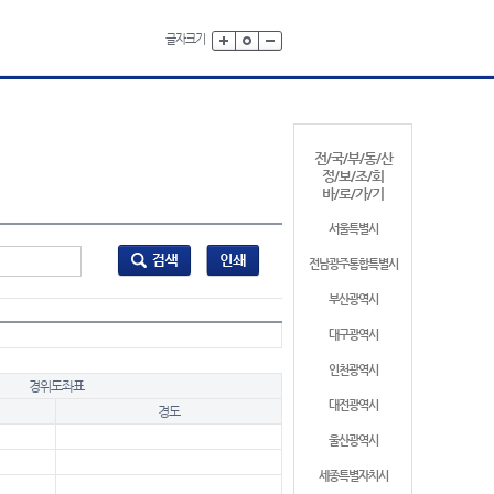
글자크기
전/국/부/동/산
정/보/조/회
바/로/가/기
서울특별시
전남광주통합특별시
부산광역시
대구광역시
인천광역시
경위도좌표
대전광역시
경도
울산광역시
세종특별자치시