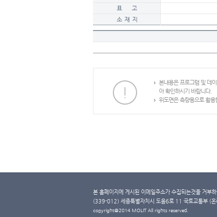
표 고
소 재 지
본내용은 프로그램 및 데
아 확인하시기 바랍니다.
위도면은 측량용으로 활용할
본 홈페이지에 게시된 이메일주소가 수집되는것을 거부하며
(339-012) 세종특별자치시 도움6로 11 국토교통부 (온라인 
copyright@2014 MOLIT All rights reserved.